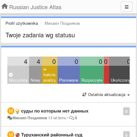
Russian Justice Atlas
Profil użytkownika
Михаил Поздняков
Twoje zadania wg statusu
4
4
0
0
0
0
0
w
trakcie
Wszystkie
Nowy
analizy
Planowane
Rozpoczęte
Ukończony
O
Ostatnia aktualizacja
суды по которым нет данных
0
Михаил Поздняков
13 lat temu
•
0
Туруханский районный суд
0