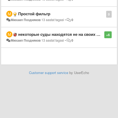
Простой фильтр
0
Михаил Поздняков
13 aastat tagasi
•
0
некоторые суды находятся не на своих местах
+6
Михаил Поздняков
13 aastat tagasi
•
0
Customer support service
by UserEcho