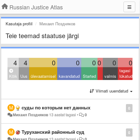
Russian Justice Atlas
Kasutaja profiil
Михаил Поздняков
Teie teemad staatuse järgi
4
4
0
0
0
0
0
0
tagasi
Kõik
Uus
ülevaatamisel
kavandatud
Started
valmis
lükatud
Viimati uuendatud
суды по которым нет данных
0
Михаил Поздняков
13 aastat tagasi
•
0
Туруханский районный суд
0
Михаил Поздняков
13 aastat tagasi
•
0