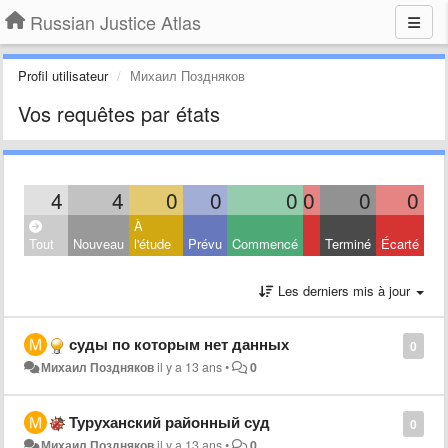
Russian Justice Atlas
Profil utilisateur
Михаил Поздняков
Vos requêtes par états
4
4
0
0
0
0
0
0
À
Tout
Nouveau
l'étude
Prévu
Commencé
Terminé
Écarté
Les derniers mis à jour
суды по которым нет данных
0
Михаил Поздняков
il y a 13 ans
•
0
Туруханский районный суд
0
Михаил Поздняков
il y a 13 ans
•
0