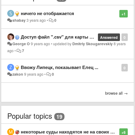
ничего не отображается
+1
shabay
3 years ago
•
0
Доступ файл ".csv" для карты наркопреступленний
Answered
0
George O
9 years ago
•
updated by
Dmitriy Skougarevskiy
8 years
ago
•
7
Ввожу Липецк, показывает Елец ...
0
zakon
9 years ago
•
0
browse all →
Popular topics
19
некоторые суды находятся не на своих местах
+6