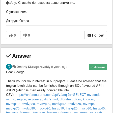
файлу. Спасибо большое за ваше внимание.
С уважением,
Джордж Охара
0
0
Follow
Answer
Dmitriy Skougarevskiy
9 years ago
Answer
Dear George
Thank you for your interest in our project. Please be advised that the
(region-level) data can be furnished through an SQL-flavoured API in
JSON (which is then easily convertible into
CSV):
https://enforce.carto.com/api/v2/sql?q=SELECT mvdcode,
oktmo, region, regioneng, drcrsmvd, drcrsfns, drcrs, kndrcrs,
mvdvp10, mvdvp20, mvdvp30, mvdvp40, mvdvp50, mvdvp60,
mvdvp70, mvdvp80, mvdvp90, fnsvp10, fnsvp20, fnsvp30, fnsvp40,
fnsvp50, fnsvp60, fnsvp70, fnsvp80, fnsvp90, cn_amph, cn_anab,