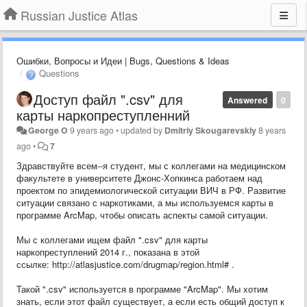
Russian Justice Atlas
Ошибки, Вопросы и Идеи | Bugs, Questions & Ideas
Questions
Доступ файл ".csv" для
Answered
0
карты наркопреступленний
George O
9 years ago
•
updated by
Dmitriy Skougarevskiy
8 years
ago
•
7
Здравствуйте всем--я студент, мы с коллегами на медицинском
факультете в университете Джонс-Хопкинса работаем над
проектом по эпидемиологической ситуации ВИЧ в РФ. Развитие
ситуации связано с наркотиками, а мы используемся карты в
программе ArcMap, чтобы описать аспекты самой ситуации.
Мы с коллегами ищем файл ".csv" для карты
наркопреступлений 2014 г., показана в этой
ссылке: http://atlasjustice.com/drugmap/region.html# .
Такой ".csv" используется в программе "ArcMap". Мы хотим
знать, если этот файл существует, а если есть общий доступ к