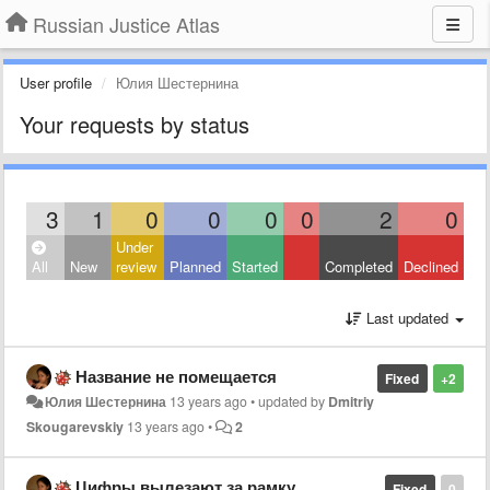
Russian Justice Atlas
User profile
Юлия Шестернина
Your requests by status
3
1
0
0
0
0
2
0
Under
All
New
review
Planned
Started
Completed
Declined
Last updated
Название не помещается
Fixed
+2
Юлия Шестернина
13 years ago
•
updated by
Dmitriy
Skougarevskiy
13 years ago
•
2
Цифры вылезают за рамку
Fixed
0