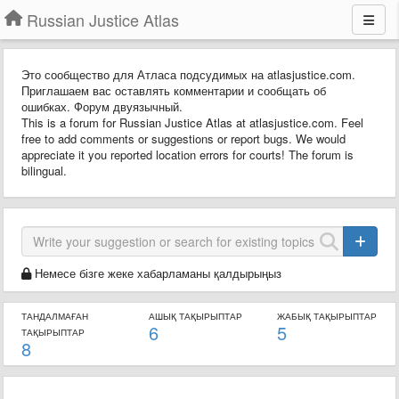
Russian Justice Atlas
Это сообщество для Атласа подсудимых на atlasjustice.com.
Приглашаем вас оставлять комментарии и сообщать об
ошибках. Форум двуязычный.
This is a forum for Russian Justice Atlas at atlasjustice.com. Feel
free to add comments or suggestions or report bugs. We would
appreciate it you reported location errors for courts! The forum is
bilingual.
Немесе бізге жеке хабарламаны қалдырыңыз
ТАНДАЛМАҒАН
АШЫҚ ТАҚЫРЫПТАР
ЖАБЫҚ ТАҚЫРЫПТАР
6
5
ТАҚЫРЫПТАР
8