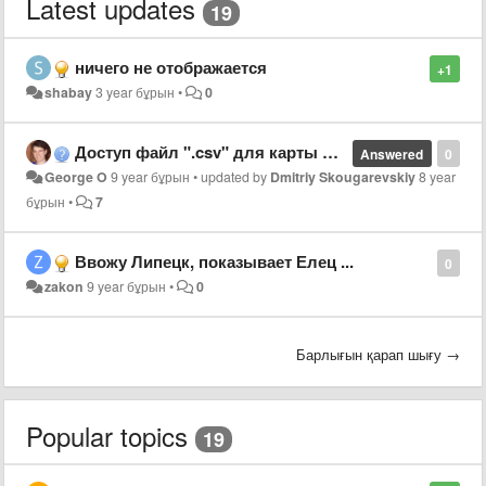
Latest updates
19
ничего не отображается
+1
shabay
3 year бұрын
•
0
Доступ файл ".csv" для карты наркопреступленний
Answered
0
George O
9 year бұрын
•
updated by
Dmitriy Skougarevskiy
8 year
бұрын
•
7
Ввожу Липецк, показывает Елец ...
0
zakon
9 year бұрын
•
0
Барлығын қарап шығу →
Popular topics
19