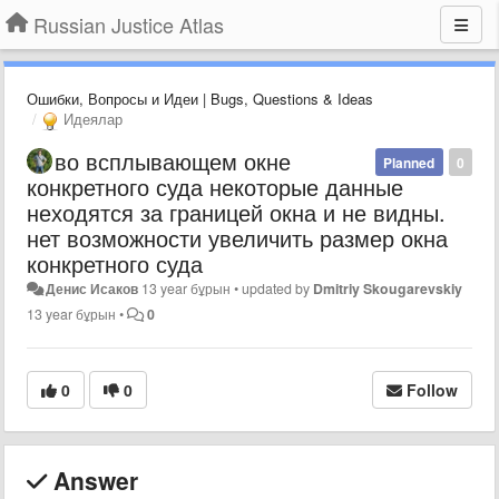
Russian Justice Atlas
Ошибки, Вопросы и Идеи | Bugs, Questions & Ideas
Идеялар
во всплывающем окне
Planned
0
конкретного суда некоторые данные
неходятся за границей окна и не видны.
нет возможности увеличить размер окна
конкретного суда
Денис Исаков
13 year бұрын
•
updated by
Dmitriy Skougarevskiy
13 year бұрын
•
0
0
0
Follow
Answer