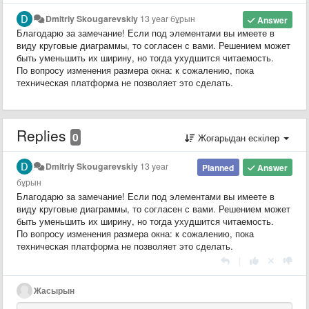
Dmitriy Skougarevskiy
13 year бұрын
Answer
Благодарю за замечание! Если под элементами вы имеете в
виду круговые диаграммы, то согласен с вами. Решением может
быть уменьшить их ширину, но тогда ухудшится читаемость.
По вопросу изменения размера окна: к сожалению, пока
техническая платформа не позволяет это сделать.
Replies
0
Жоғарыдан ескілер
Dmitriy Skougarevskiy
13 year
Planned
Answer
бұрын
Благодарю за замечание! Если под элементами вы имеете в
виду круговые диаграммы, то согласен с вами. Решением может
быть уменьшить их ширину, но тогда ухудшится читаемость.
По вопросу изменения размера окна: к сожалению, пока
техническая платформа не позволяет это сделать.
|
Жасырын