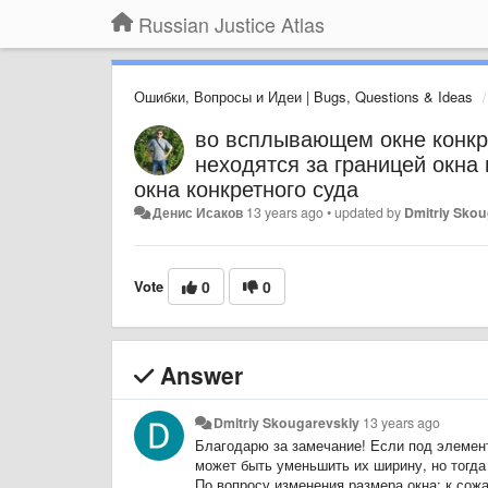
Russian Justice Atlas
Ошибки, Вопросы и Идеи | Bugs, Questions & Ideas
во всплывающем окне конкр
неходятся за границей окна
окна конкретного суда
Денис Исаков
13 years ago
•
updated by
Dmitriy Sko
Vote
0
0
Answer
Dmitriy Skougarevskiy
13 years ago
Благодарю за замечание! Если под элемент
может быть уменьшить их ширину, но тогда
По вопросу изменения размера окна: к сож