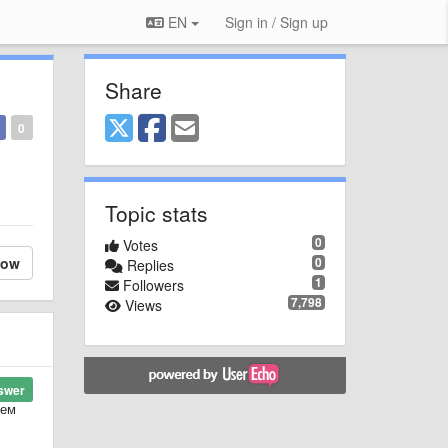
EN
Sign in / Sign up
Share
0
Topic stats
0
Votes
low
0
Replies
1
Followers
7,798
Views
swer
ием