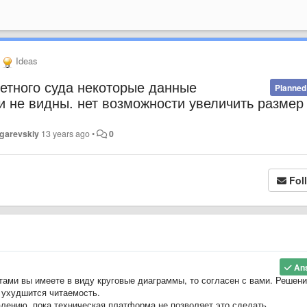
Ideas
етного суда некоторые данные
Planned
 и не видны. нет возможности увеличить размер
ugarevskiy
13 years ago
•
0
Fol
An
ами вы имеете в виду круговые диаграммы, то согласен с вами. Решен
 ухудшится читаемость.
алению, пока техническая платформа не позволяет это сделать.