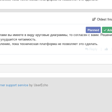
Oldest fir
Planned
An
ами вы имеете в виду круговые диаграммы, то согласен с вами. Решен
 ухудшится читаемость.
алению, пока техническая платформа не позволяет это сделать.
Reply
|
mer support service
by UserEcho