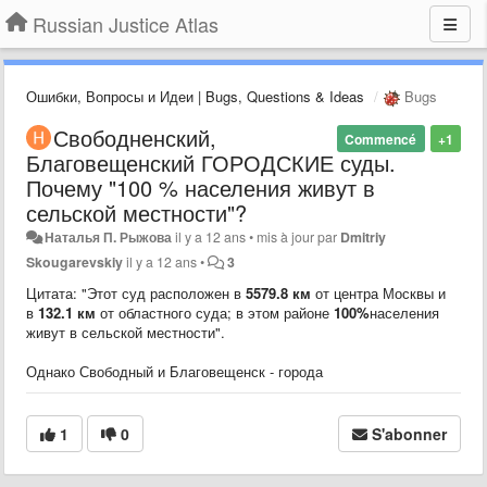
Russian Justice Atlas
Ошибки, Вопросы и Идеи | Bugs, Questions & Ideas
Bugs
Свободненский,
Commencé
+1
Благовещенский ГОРОДСКИЕ суды.
Почему "100 % населения живут в
сельской местности"?
Наталья П. Рыжова
il y a 12 ans
•
mis à jour par
Dmitriy
Skougarevskiy
il y a 12 ans
•
3
Цитата: "Этот суд расположен в
5579.8 км
от центра Москвы и
в
132.1 км
от областного суда; в этом районе
100%
населения
живут в сельской местности".
Однако Свободный и Благовещенск - города
1
0
S'abonner