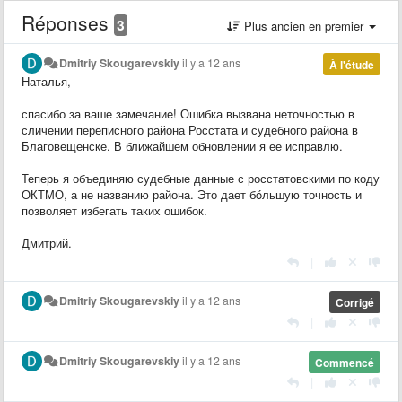
Réponses
3
Plus ancien en premier
Dmitriy Skougarevskiy
il y a 12 ans
À l'étude
Наталья,
спасибо за ваше замечание! Ошибка вызвана неточностью в
сличении переписного района Росстата и судебного района в
Благовещенске. В ближайшем обновлении я ее исправлю.
Теперь я объединяю судебные данные с росстатовскими по коду
ОКТМО, а не названию района. Это дает бóльшую точность и
позволяет избегать таких ошибок.
Дмитрий.
|
Dmitriy Skougarevskiy
il y a 12 ans
Corrigé
|
Dmitriy Skougarevskiy
il y a 12 ans
Commencé
|