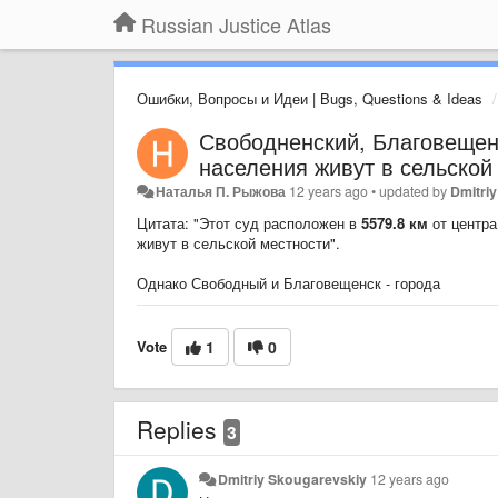
Russian Justice Atlas
Ошибки, Вопросы и Идеи | Bugs, Questions & Ideas
Свободненский, Благовеще
населения живут в сельской
Наталья П. Рыжова
12 years ago
•
updated by
Dmitri
Цитата: "Этот суд расположен в
5579.8 км
от центра
живут в сельской местности".
Однако Свободный и Благовещенск - города
Vote
1
0
Replies
3
Dmitriy Skougarevskiy
12 years ago