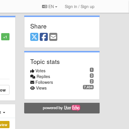
EN
Sign in / Sign up
Share
+1
Topic stats
1
Votes
3
Replies
2
Followers
7,404
Views
low
st
view