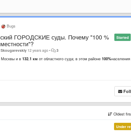
Bugs
нский ГОРОДСКИЕ суды. Почему "100 %
Started
 местности"?
y Skougarevskiy
12 years ago
•
3
 Москвы и в
132.1 км
от областного суда; в этом районе
100%
населения
Fol
Oldest fir
Under re