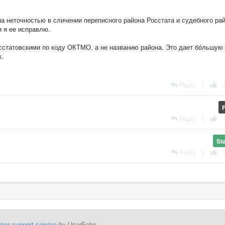
а неточностью в сличении переписного района Росстата и судебного ра
 я ее исправлю.
сстатовскими по коду ОКТМО, а не названию района. Это дает бóльшую
к.
Reply
|
Reply
|
St
Reply
|
mer support service
by UserEcho