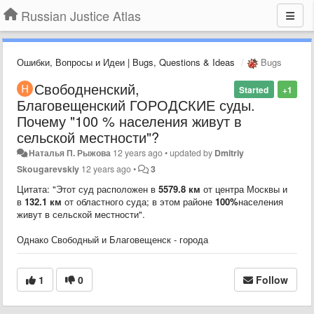
Russian Justice Atlas
Ошибки, Вопросы и Идеи | Bugs, Questions & Ideas
Bugs
Свободненский,
Started
+1
Благовещенский ГОРОДСКИЕ суды.
Почему "100 % населения живут в
сельской местности"?
Наталья П. Рыжова
12 years ago
•
updated by
Dmitriy
Skougarevskiy
12 years ago
•
3
Цитата: "Этот суд расположен в
5579.8 км
от центра Москвы и
в
132.1 км
от областного суда; в этом районе
100%
населения
живут в сельской местности".
Однако Свободный и Благовещенск - города
1
0
Follow