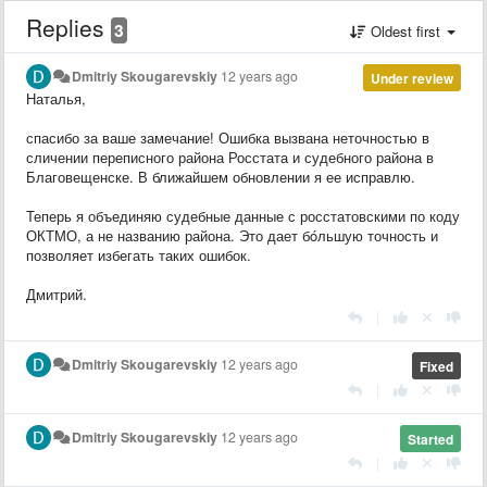
Replies
3
Oldest first
Dmitriy Skougarevskiy
12 years ago
Under review
Наталья,
спасибо за ваше замечание! Ошибка вызвана неточностью в
сличении переписного района Росстата и судебного района в
Благовещенске. В ближайшем обновлении я ее исправлю.
Теперь я объединяю судебные данные с росстатовскими по коду
ОКТМО, а не названию района. Это дает бóльшую точность и
позволяет избегать таких ошибок.
Дмитрий.
|
Dmitriy Skougarevskiy
12 years ago
Fixed
|
Dmitriy Skougarevskiy
12 years ago
Started
|