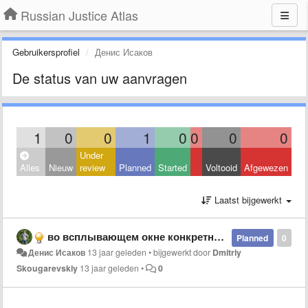
Russian Justice Atlas
Gebruikersprofiel
Денис Исаков
De status van uw aanvragen
1
0
0
1
0
0
0
0
Under
Alles
Nieuw
review
Planned
Started
Voltooid
Afgewezen
Laatst bijgewerkt
во всплывающем окне конкретного суда некоторые данные неходятся за границей окна и не видны. нет возможности увеличить размер окна конкретного суда
Planned
0
Денис Исаков
13 jaar geleden
•
bijgewerkt door
Dmitriy
Skougarevskiy
13 jaar geleden
•
0