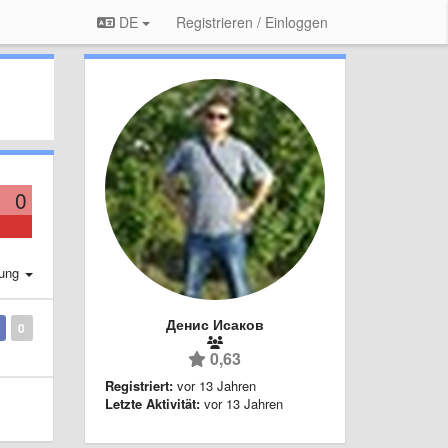
DE
Registrieren / Einloggen
0
rung
Денис Исаков
0
0,63
Registriert:
vor 13 Jahren
Letzte Aktivität:
vor 13 Jahren