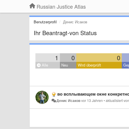
Russian Justice Atlas
Benutzerprofil
Денис Исаков
Ihr Beantragt-von Status
1
0
0
Alle
Neu
Wird überprüft
Gep
во всплывающем окне конкретного суда некоторые данные нехо
Денис Исаков
vor 13 Jahren
•
aktualisiert vo