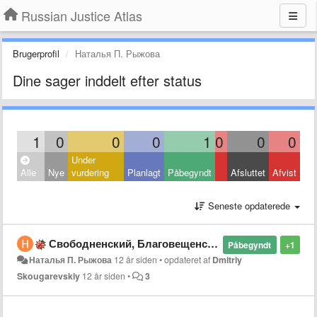
Russian Justice Atlas
Brugerprofil
Наталья П. Рыжова
Dine sager inddelt efter status
1
0
0
0
1
0
0
0
Under
Alle
Nye
vurdering
Planlagt
Påbegyndt
Afsluttet
Afvist
Seneste opdaterede
Свободненский, Благовещенский ГОРОДСКИЕ суды. Почему "100 % населения живут в сельской местности"?
Påbegyndt
+1
Наталья П. Рыжова
12 år siden
•
opdateret af
Dmitriy
Skougarevskiy
12 år siden
•
3