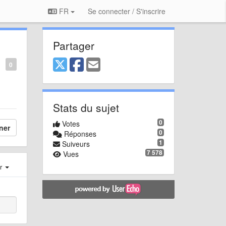
FR
Se connecter / S'inscrire
Partager
0
Stats du sujet
0
Votes
ner
0
Réponses
1
Suiveurs
7 578
Vues
er