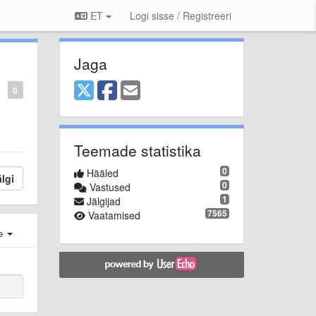
ET
Logi sisse / Registreeri
Jaga
0
Teemade statistika
0
Hääled
lgi
0
Vastused
1
Jälgijad
7565
Vaatamised
e