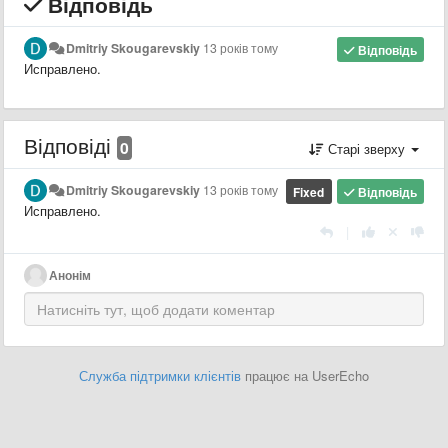
Відповідь
Dmitriy Skougarevskiy
13 років тому
Відповідь
Исправлено.
Відповіді
0
Старі зверху
Dmitriy Skougarevskiy
13 років тому
Fixed
Відповідь
Исправлено.
|
Анонім
Служба підтримки клієнтів
працює на UserEcho