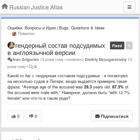
Russian Justice Atlas
Ошибки, Вопросы и Идеи | Bugs, Questions & Ideas
Помилки
гендерный состав подсудимых
Fixed
0
в англоязычной версии
Ivan Grigoriev
13 років тому
•
оновлено
Dmitriy Skougarevskiy
13
років тому
•
0
Какой-то баг с гендерным составом подсудимых - я посмотрел
на несколько судов в Питере, везде выдаётся примерно такая
фраза: "Average age of the accused was
29.3
years old.
87.3%
of
the accused were male with." Наверное, должно быть "with 12.7%
female" или что-то в таком роде?
0
0
Підписатися