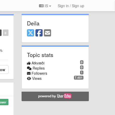
IS
Sign in / Sign up
Deila
0
7%
Topic stats
0
Atkvæði
0
Replies
low
1
Followers
7.401
Views
swer