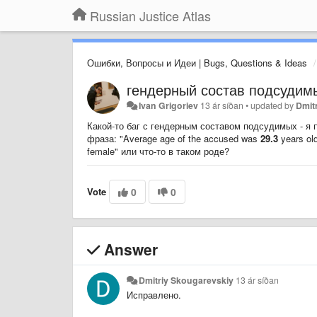
Russian Justice Atlas
Ошибки, Вопросы и Идеи | Bugs, Questions & Ideas
гендерный состав подсудим
Ivan Grigoriev
13 ár síðan
•
updated by
Dmit
Какой-то баг с гендерным составом подсудимых - я 
фраза: "Average age of the accused was
29.3
years ol
female" или что-то в таком роде?
Vote
0
0
Answer
Dmitriy Skougarevskiy
13 ár síðan
Исправлено.