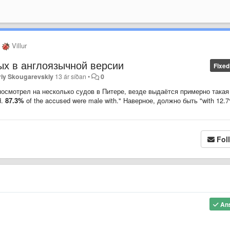
Villur
ых в англоязычной версии
Fixed
riy Skougarevskiy
13 ár síðan
•
0
посмотрел на несколько судов в Питере, везде выдаётся примерно такая
d.
87.3%
of the accused were male with." Наверное, должно быть "with 12.
Fol
An