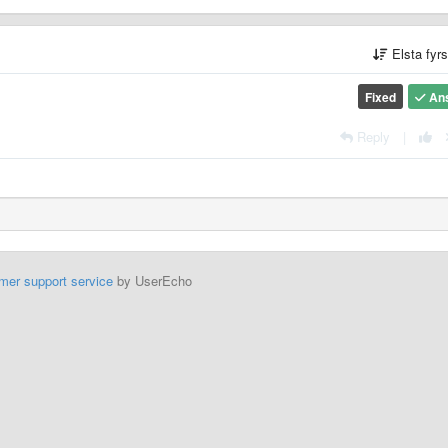
Elsta fyr
Fixed
An
Reply
|
mer support service
by UserEcho