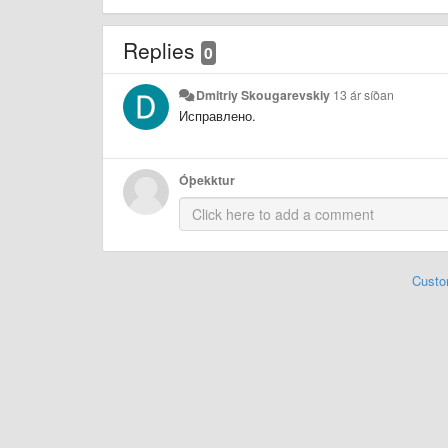
Replies
0
Dmitriy Skougarevskiy
13 ár síðan
Исправлено.
Óþekktur
Custo