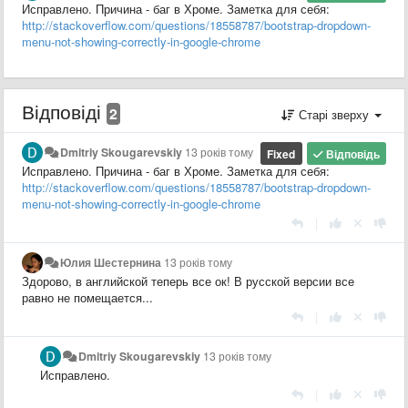
Исправлено. Причина - баг в Хроме. Заметка для себя:
http://stackoverflow.com/questions/18558787/bootstrap-dropdown-
menu-not-showing-correctly-in-google-chrome
Відповіді
2
Старі зверху
Dmitriy Skougarevskiy
13 років тому
Fixed
Відповідь
Исправлено. Причина - баг в Хроме. Заметка для себя:
http://stackoverflow.com/questions/18558787/bootstrap-dropdown-
menu-not-showing-correctly-in-google-chrome
|
Юлия Шестернина
13 років тому
Здорово, в английской теперь все ок! В русской версии все
равно не помещается...
|
Dmitriy Skougarevskiy
13 років тому
Исправлено.
|