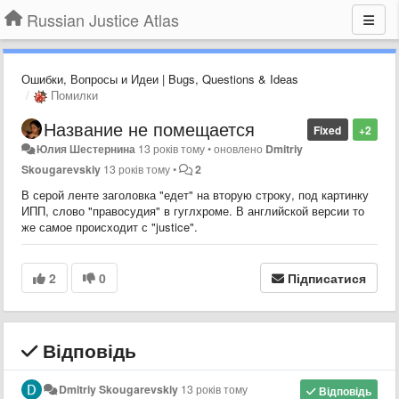
Russian Justice Atlas
Ошибки, Вопросы и Идеи | Bugs, Questions & Ideas
Помилки
Название не помещается
Fixed
+2
Юлия Шестернина
13 років тому
•
оновлено
Dmitriy
Skougarevskiy
13 років тому
•
2
В серой ленте заголовка "едет" на вторую строку, под картинку
ИПП, слово "правосудия" в гуглхроме. В английской версии то
же самое происходит с "justice".
2
0
Підписатися
Відповідь
Dmitriy Skougarevskiy
13 років тому
Відповідь