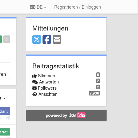
DE
Registrieren / Einloggen
Mitteilungen
0
Beitragsstatistik
ren
0
Stimmen
2
Antworten
2
Followers
7.930
Ansichten
st
plant
artet