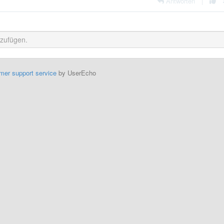
Antworten
|
mer support service
by UserEcho