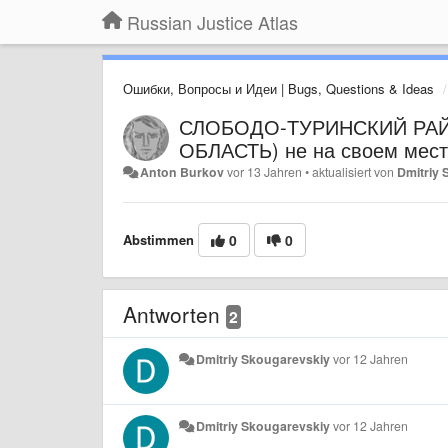
Russian Justice Atlas
Ошибки, Вопросы и Идеи | Bugs, Questions & Ideas
СЛОБОДО-ТУРИНСКИЙ РА
ОБЛАСТЬ) не на своем мес
Anton Burkov
vor 13 Jahren
•
aktualisiert von
Dmitriy
Abstimmen
0
0
Antworten
2
Dmitriy Skougarevskiy
vor 12 Jahren
Dmitriy Skougarevskiy
vor 12 Jahren