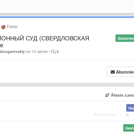
Fehler
ЙОННЫЙ СУД (СВЕРДЛОВСКАЯ
Gestartet
те
 Skougarevskiy
vor 12 Jahren
•
2
Abonnie
Älteste zuer
Ge
Antworten
|
Gest