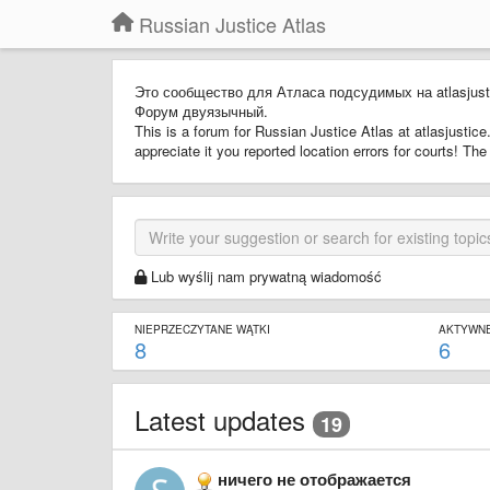
Russian Justice Atlas
Это сообщество для Атласа подсудимых на atlasjus
Форум двуязычный.
This is a forum for Russian Justice Atlas at atlasjusti
appreciate it you reported location errors for courts! The 
Lub wyślij nam prywatną wiadomość
NIEPRZECZYTANE WĄTKI
AKTYWNE
8
6
Latest updates
19
ничего не отображается