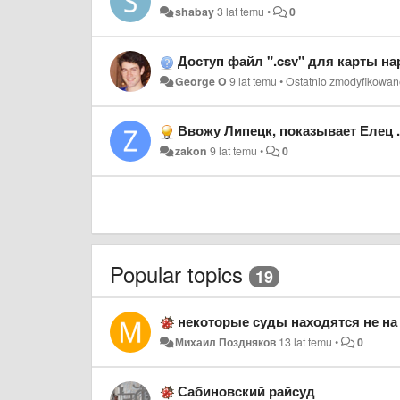
shabay
3 lat temu
•
0
Доступ файл ".csv" для карты н
George O
9 lat temu
•
Ostatnio zmodyfikowan
Ввожу Липецк, показывает Елец .
zakon
9 lat temu
•
0
Popular topics
19
некоторые суды находятся не на
Михаил Поздняков
13 lat temu
•
0
Сабиновский райсуд