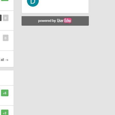
0
0
 all →
+6
+2