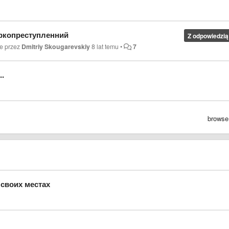
аркопреступленний
Z odpowiedzią
e przez
Dmitriy Skougarevskiy
8 lat temu
•
7
..
browse
 своих местах