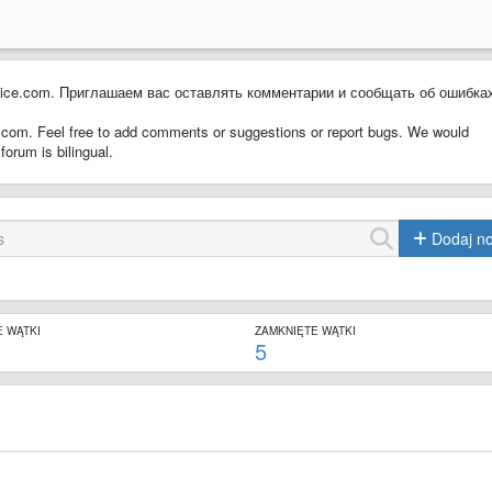
tice.com. Приглашаем вас оставлять комментарии и сообщать об ошибка
ce.com. Feel free to add comments or suggestions or report bugs. We would
forum is bilingual.
Dodaj n
 WĄTKI
ZAMKNIĘTE WĄTKI
5