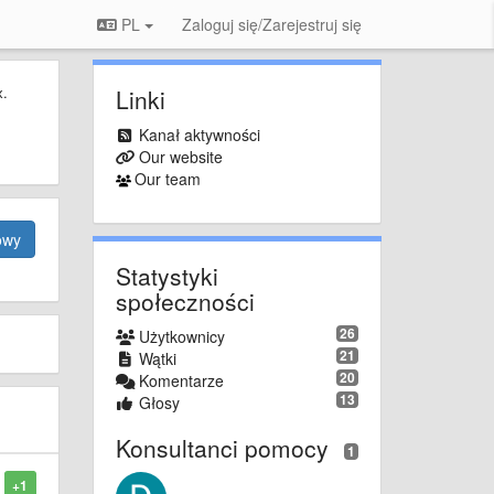
PL
Zaloguj się/Zarejestruj się
х.
Linki
Kanał aktywności
Our website
Our team
owy
Statystyki
społeczności
26
Użytkownicy
21
Wątki
20
Komentarze
13
Głosy
Konsultanci pomocy
1
+1