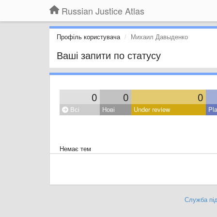
Russian Justice Atlas
Профіль користувача
Михаил Давыденко
Ваші запити по статусу
0
0
0
Всі
Нові
Under review
Pl
Немає тем
Служба під