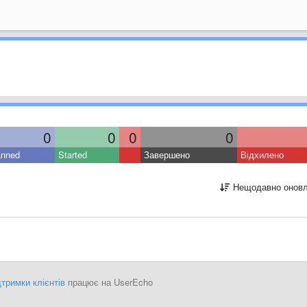
0
0
0
0
anned
Started
Завершено
Відхилено
Нещодавно оновл
тримки клієнтів
працює на UserEcho