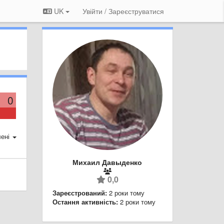
UK
Увійти / Зареєструватися
0
ені
Михаил Давыденко
0,0
Зареєстрований:
2 роки тому
Остання активність:
2 роки тому