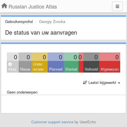
Russian Justice Atlas
Gebruikersprofiel
Georgiy Zvonka
De status van uw aanvragen
0
0
0
0
0
0
0
0
Under
Alles
Nieuw
review
Planned
Started
Voltooid
Afgewezen
Laatst bijgewerkt
Geen onderwerpen
Customer support service
by UserEcho