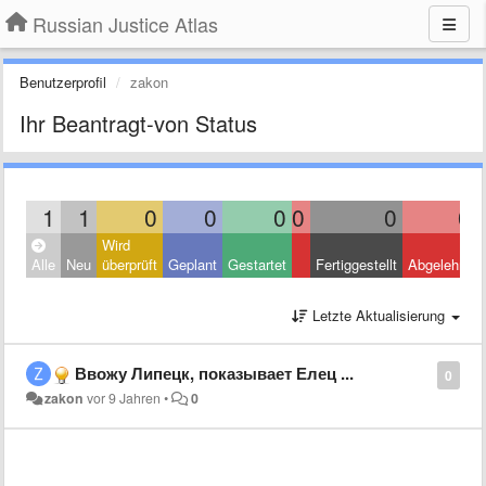
Russian Justice Atlas
Benutzerprofil
zakon
Ihr Beantragt-von Status
1
1
0
0
0
0
0
0
Wird
Alle
Neu
überprüft
Geplant
Gestartet
Fertiggestellt
Abgelehnt
Letzte Aktualisierung
Ввожу Липецк, показывает Елец ...
0
zakon
vor 9 Jahren
•
0