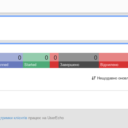
0
0
0
0
anned
Started
Завершено
Відхилено
Нещодавно оновл
тримки клієнтів
працює на UserEcho