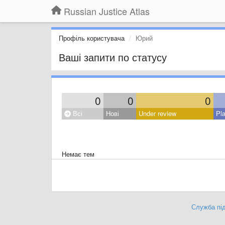
Russian Justice Atlas
Профіль користувача
Юрий
Ваші запити по статусу
0
0
0
Всі
Нові
Under review
Pl
Немає тем
Служба під