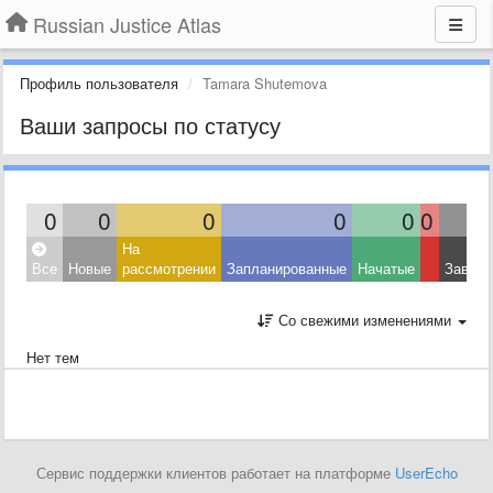
Russian Justice Atlas
Профиль пользователя
Tamara Shutemova
Ваши запросы по статусу
0
0
0
0
0
0
На
Все
Новые
рассмотрении
Запланированные
Начатые
Завер
Со свежими изменениями
Нет тем
Сервис поддержки клиентов работает на платформе
UserEcho