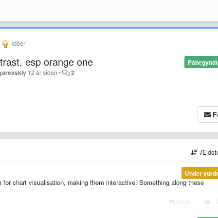
Idéer
trast, esp orange one
Påbegyndt
garevskiy
12 år siden
•
2
F
Ældst
Under vurd
for chart visualisation, making them interactive. Something along these
Svar
|