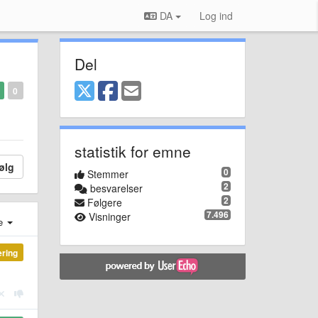
DA
Log ind
Del
0
statistik for emne
ølg
0
Stemmer
2
besvarelser
2
Følgere
7.496
Visninger
e
ering