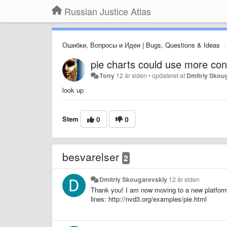
Russian Justice Atlas
Ошибки, Вопросы и Идеи | Bugs, Questions & Ideas
pie charts could use more con
Tony
12 år siden
•
opdateret af
Dmitriy Skou
look up
Stem
0
0
besvarelser
2
Dmitriy Skougarevskiy
12 år siden
Thank you! I am now moving to a new platform 
lines: http://nvd3.org/examples/pie.html