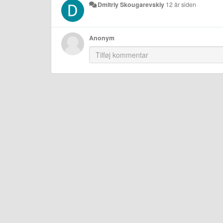
Dmitriy Skougarevskiy
12 år siden
Anonym