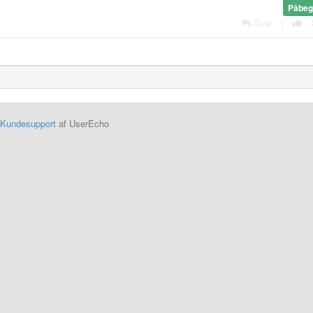
Påbeg
Svar
|
Kundesupport
af UserEcho