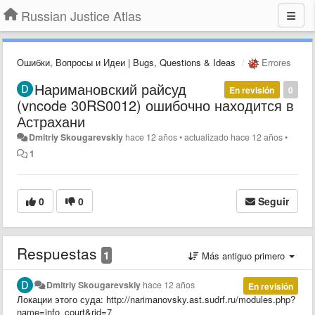
Russian Justice Atlas
Ошибки, Вопросы и Идеи | Bugs, Questions & Ideas
Errores
Наримановский райсуд
En revisión
0
(vncode 30RS0012) ошибочно находится в
Астрахани
Dmitriy Skougarevskiy
hace 12 años
•
actualizado
hace 12 años
•
1
0
0
Seguir
Respuestas
1
Más antiguo primero
Dmitriy Skougarevskiy
hace 12 años
En revisión
Локации этого суда: http://narimanovsky.ast.sudrf.ru/modules.php?
name=info_court&rid=7